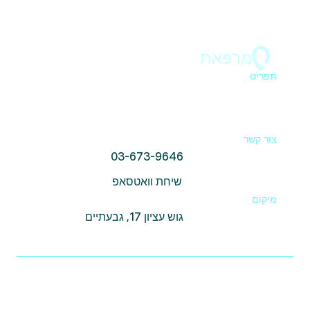
מרפאת
ד"ר בר 
תפריט
ראשי
הצוות
כתבות
יצירת קשר וכתובת
צור קשר
03-673-9646
שיחת וואטסאפ
מיקום
גוש עציון 17, גבעתיים