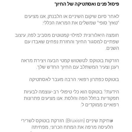
​פיסול פנים ואסתטיקה של החיוך
​לאחר סיום שיקום השיניים או הלבנתן, אנו מציעים 
"טאץ' סופי" שמשלים את המראה הכללי:
​חומצה היאלורונית: למילוי קמטוטים מסביב לפה, עיצוב 
שפתיים למסגור החיוך והחזרת נפחים שאבדו עם 
השנים.
​הזרקות בוטוקס: לטשטוש קמטי הבעה ויצירת מראה 
רענן וצעיר המשתלב עם החיוך החדש שלך.
​בוטוקס כפתרון רפואי: הרבה מעבר לאסתטיקה
​הידעת? בוטוקס הוא כלי טיפולי רב-עוצמה לבעיות 
תפקודיות בחלל הפה והלסת. אנו מציעים פתרונות 
רפואיים ממוקדים ל:
​שחיקת שיניים (Bruxism): הזרקת בוטוקס לשרירי 
הלעיסה מרפה את המתח הכרוני, מפחיתה 