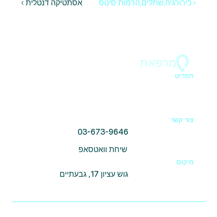
‹ כירורגיה,שתלים,הרמות סינוס
אסתטיקה דנטלית ›
מרפאת
ד"ר בר 
תפריט
ראשי
הצוות
כתבות
יצירת קשר וכתובת
צור קשר
03-673-9646
שיחת וואטסאפ
מיקום
גוש עציון 17, גבעתיים