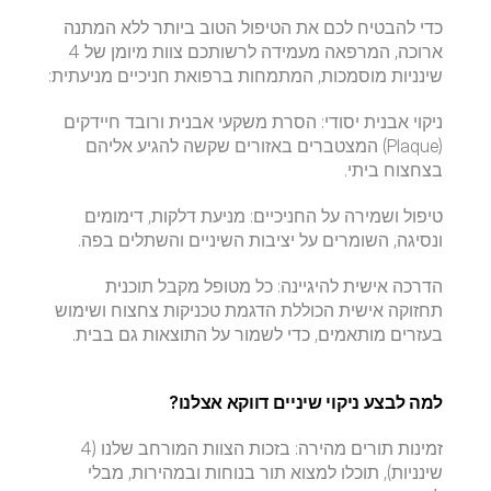
​כדי להבטיח לכם את הטיפול הטוב ביותר ללא המתנה 
ארוכה, המרפאה מעמידה לרשותכם צוות מיומן של 4 
שינניות מוסמכות, המתמחות ברפואת חניכיים מניעתית:
​ניקוי אבנית יסודי: הסרת משקעי אבנית ורובד חיידקים 
(Plaque) המצטברים באזורים שקשה להגיע אליהם 
בצחצוח ביתי.
​טיפול ושמירה על החניכיים: מניעת דלקות, דימומים 
ונסיגה, השומרים על יציבות השיניים והשתלים בפה.
​הדרכה אישית להיגיינה: כל מטופל מקבל תוכנית 
תחזוקה אישית הכוללת הדגמת טכניקות צחצוח ושימוש 
בעזרים מותאמים, כדי לשמור על התוצאות גם בבית.
​למה לבצע ניקוי שיניים דווקא אצלנו?
​זמינות תורים מהירה: בזכות הצוות המורחב שלנו (4 
שינניות), תוכלו למצוא תור בנוחות ובמהירות, מבלי 