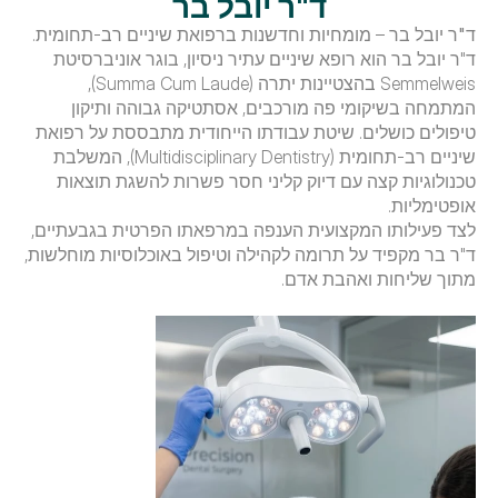
ד"ר יובל בר
ד"ר יובל בר
 – מומחיות וחדשנות ברפואת שיניים רב-תחומית.
​ד"ר יובל בר הוא רופא שיניים עתיר ניסיון, בוגר אוניברסיטת 
Semmelweis בהצטיינות יתרה (Summa Cum Laude), 
המתמחה בשיקומי פה מורכבים, אסתטיקה גבוהה ותיקון 
טיפולים כושלים. שיטת עבודתו הייחודית מתבססת על רפואת 
שיניים רב-תחומית (Multidisciplinary Dentistry), המשלבת 
טכנולוגיות קצה עם דיוק קליני חסר פשרות להשגת תוצאות 
אופטימליות.
לצד פעילותו המקצועית הענפה במרפאתו הפרטית בגבעתיים, 
ד"ר בר מקפיד על תרומה לקהילה וטיפול באוכלוסיות מוחלשות, 
מתוך שליחות ואהבת אדם.