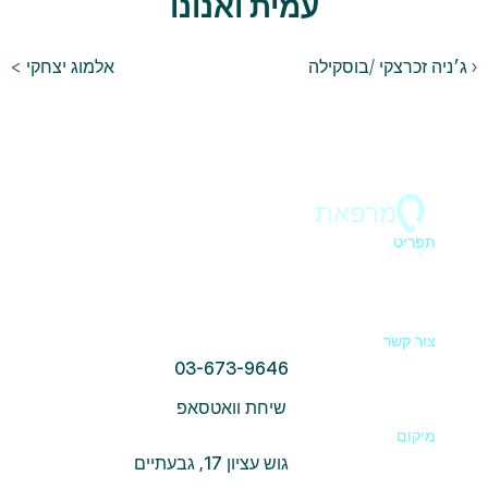
עמית ואנונו
‹ ג׳ניה זכרצקי /בוסקילה
אלמוג יצחקי >
מרפאת
ד"ר בר 
תפריט
ראשי
הצוות
כתבות
יצירת קשר וכתובת
צור קשר
03-673-9646
שיחת וואטסאפ
מיקום
גוש עציון 17, גבעתיים