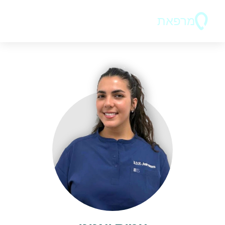
מרפאת
ד"ר בר 