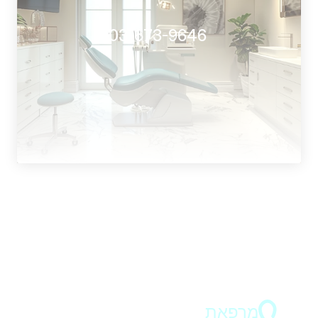
 03-673-9646
מרפאת
ד"ר בר 